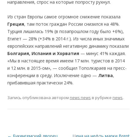
направления, спрос на которые попросту рухнул.
Из стран Европы самое огромное снижение показала
Греция
, там поток граждан России снизился на 48%.
Турция лишилась 19% (в позапрошлом году было +6%),
Египет — 28% (+34% в 2014 г.). Из числа иных значимых
европейских направлений негативную динамику показали
Болгария, Испания и Хорватия
— минус 41% каждая.
«Мы в настоящее время имеем 17 млн. туристов в 2014
и 12 млн. в 2015-ом», — сообщил Тополкараев на пресс-
конференции в среду. Исключение одно —
Литва
,
прибавившая практически 24%.
Запись опубликована
автором
news news
в рубрике
news
.
Навигация по записям
←
Букингемский дворец
Цена на нефть марки Brent