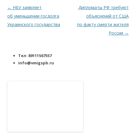
Навигация по записям
←
НБУ заявляет
Дипломаты РФ требуют
об уменьшении госдолга
объяснений от США
Украинского государства
по факту смерти жителя
России
→
Тел: 89111567557
info@vmigspb.ru