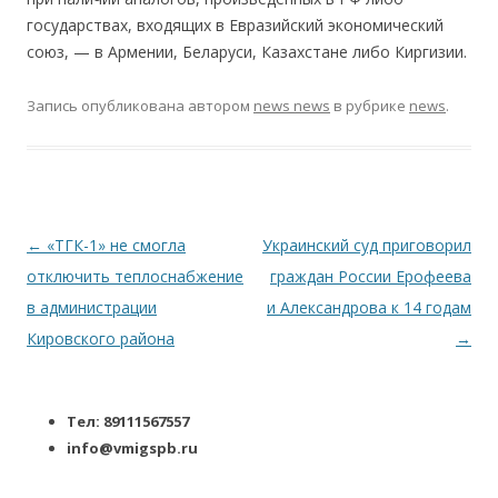
государствах, входящих в Евразийский экономический
союз, — в Армении, Беларуси, Казахстане либо Киргизии.
Запись опубликована
автором
news news
в рубрике
news
.
Навигация по записям
←
«ТГК-1» не смогла
Украинский суд приговорил
отключить теплоснабжение
граждан России Ерофеева
в администрации
и Александрова к 14 годам
Кировского района
→
Тел: 89111567557
info@vmigspb.ru