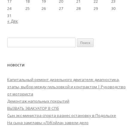
17
18
19
20
21
22
23
24
25
26
27
28
29
30
31
« Дек
Найти:
НОВОСТИ
Капитальный ремонт дизельного двигателя: диагностика,
этапы, выбор между гильзовкой и контрактом | Руководство
от моториста
Демонтаж напольных покрытий
ВЫЗВАТЬ ЭВАКУАТОР В СПб
Сын экс-министра спорта разнес остановку в Подольске
На сына замглавы «ЛУКойла» завели дело