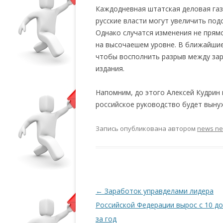
Каждодневная штатская деловая газет
русские власти могут увеличить под
Однако случатся изменения не прям
на высочаешем уровне. В ближайшие
чтобы восполнить разрыв между зар
издания.
Напомним, до этого Алексей Кудрин
российское руководство будет выну
Запись опубликована
автором
news n
Навигация по записям
←
Заработок управделами лидера
Российской Федерации вырос с 10 до
за год