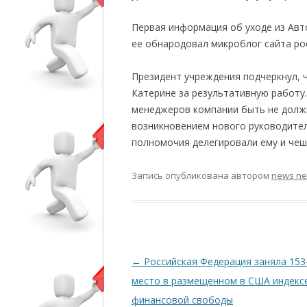
Первая информация об уходе из Ав
ее обнародовал микроблог сайта ро
Президент учреждения подчеркнул, 
Катерине за результативную работу.
менеджеров компании быть не должн
возникновением нового руководител
полномочия делегировали ему и че
Запись опубликована
автором
news n
Навигация по записям
←
Российская Федерация заняла 153
место в размещенном в США индекс
финансовой свободы