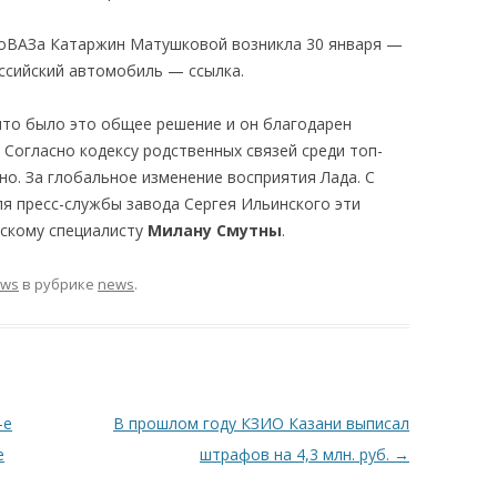
тоВАЗа Катаржин Матушковой возникла 30 января —
ссийский автомобиль — ссылка.
что было это общее решение и он благодарен
 Согласно кодексу родственных связей среди топ-
о. За глобальное изменение восприятия Лада. С
я пресс-службы завода Сергея Ильинского эти
шскому специалисту
Милану Смутны
.
ews
в рубрике
news
.
-е
В прошлом году КЗИО Казани выписал
е
штрафов на 4,3 млн. руб.
→