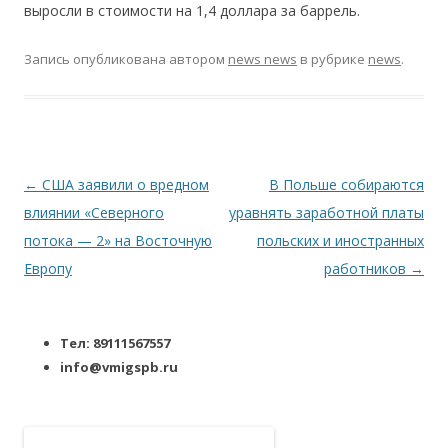
выросли в стоимости на 1,4 доллара за баррель.
Запись опубликована
автором
news news
в рубрике
news
.
Навигация по записям
←
США заявили о вредном
В Польше собираются
влиянии «Северного
уравнять заработной платы
потока — 2» на Восточную
польских и иностранных
Европу
работников
→
Тел: 89111567557
info@vmigspb.ru