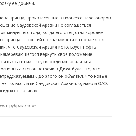
розку ее добычи.
лова принца, произнесенные в процессе переговоров,
ешение Саудовской Аравии не соглашаться
ной минувшего года, когда его отец стал королем,
го принца — третий по значимости в королевстве.
ии, что Саудовская Аравия использует нефть
, намеревающегося вернуть своё положение
снятых санкций. По утверждению аналитика
з основных итогов встречи в
Дохе
будет то, что
епредсказуемым». До этого он объявил, что новые
 не только лишь Саудовская Аравия, однако и ОАЭ,
рсидского залива».
ews
в рубрике
news
.