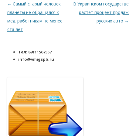
Навигация по записям
←
Самый старый человек
В Украинском государстве
планеты не обращался к
растет процент продаж
мед. работникам не менее
русских авто
→
ста лет
Тел: 89111567557
info@vmigspb.ru