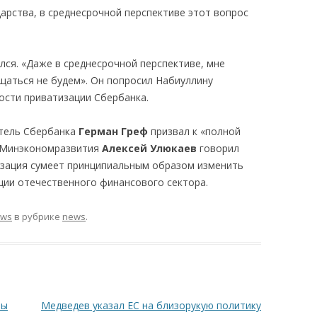
арства, в среднесрочной перспективе этот вопрос
ился. «Даже в среднесрочной перспективе, мне
щаться не будем». Он попросил Набиуллину
ости приватизации Сбербанка.
итель Сбербанка
Герман Греф
призвал к «полной
ь Минэкономразвития
Алексей Улюкаев
говорил
тизация сумеет принципиальным образом изменить
ации отечественного финансового сектора.
ews
в рубрике
news
.
ты
Медведев указал ЕС на близорукую политику