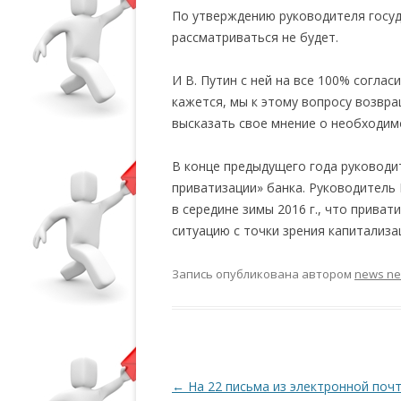
По утверждению руководителя госуд
рассматриваться не будет.
И В. Путин с ней на все 100% соглас
кажется, мы к этому вопросу возвра
высказать свое мнение о необходим
В конце предыдущего года руковод
приватизации» банка. Руководител
в середине зимы 2016 г., что прива
ситуацию с точки зрения капитализ
Запись опубликована
автором
news n
Навигация по записям
←
На 22 письма из электронной поч