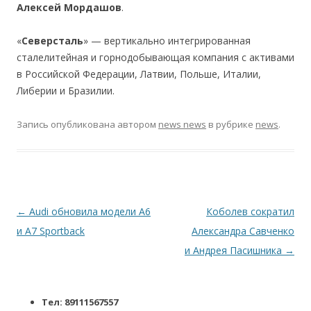
Алексей Мордашов
.
«
Северсталь
» — вертикально интегрированная
сталелитейная и горнодобывающая компания с активами
в Российской Федерации, Латвии, Польше, Италии,
Либерии и Бразилии.
Запись опубликована
автором
news news
в рубрике
news
.
Навигация по записям
←
Audi обновила модели A6
Коболев сократил
и A7 Sportback
Александра Савченко
и Андрея Пасишника
→
Тел: 89111567557