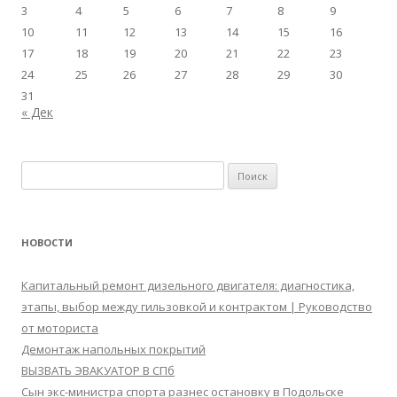
3
4
5
6
7
8
9
10
11
12
13
14
15
16
17
18
19
20
21
22
23
24
25
26
27
28
29
30
31
« Дек
Найти:
НОВОСТИ
Капитальный ремонт дизельного двигателя: диагностика,
этапы, выбор между гильзовкой и контрактом | Руководство
от моториста
Демонтаж напольных покрытий
ВЫЗВАТЬ ЭВАКУАТОР В СПб
Сын экс-министра спорта разнес остановку в Подольске