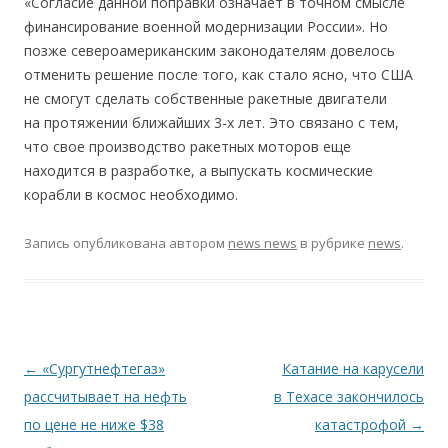
«Согласие данной поправки означает в точном смысле
финансирование военной модернизации России». Но
позже североамериканским законодателям довелось
отменить решение после того, как стало ясно, что США
не смогут сделать собственные ракетные двигатели
на протяжении ближайших 3-х лет. Это связано с тем,
что свое производство ракетных моторов еще
находится в разработке, а выпускать космические
корабли в космос необходимо.
Запись опубликована
автором
news news
в рубрике
news
.
Навигация по записям
←
«Сургутнефтегаз»
Катание на карусели
рассчитывает на нефть
в Техасе закончилось
по цене не ниже $38
катастрофой
→