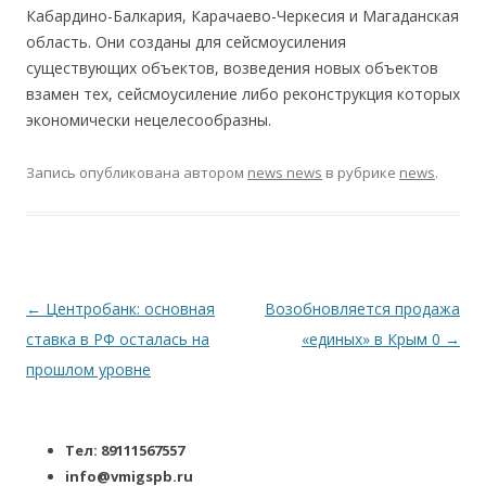
Кабардино-Балкария, Карачаево-Черкесия и Магаданская
область. Они созданы для сейсмоусиления
существующих объектов, возведения новых объектов
взамен тех, сейсмоусиление либо реконструкция которых
экономически нецелесообразны.
Запись опубликована
автором
news news
в рубрике
news
.
Навигация по записям
←
Центробанк: основная
Возобновляется продажа
ставка в РФ осталась на
«единых» в Крым 0
→
прошлом уровне
Тел: 89111567557
info@vmigspb.ru