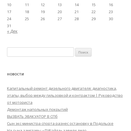
10
11
12
13
14
15
16
17
18
19
20
21
22
23
24
25
26
27
28
29
30
31
« Дек
Найти:
НОВОСТИ
Капитальный ремонт дизельного двигателя: диагностика,
этапы, выбор между гильзовкой и контрактом | Руководство
от моториста
Демонтаж напольных покрытий
ВЫЗВАТЬ ЭВАКУАТОР В СПб
Сын экс-министра спорта разнес остановку в Подольске
На сына замглавы «ЛУКойла» завели дело