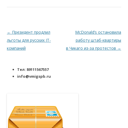
Навигация по записям
←
Президент продлил
McDonald’s остановила
льготы для русских IT-
работу штаб-квартиры
компаний
в Чикаго из-за протестов
→
Тел: 89111567557
info@vmigspb.ru