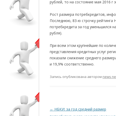
рублей, то на состояние мая 2016 г 
Рост размера потребкредитов, инф
Последнюю, 83-ю строчку рейтинга 
потребкредита за год уменьшился на
рубля).
При всем этом крупнейшие по колич
представления кредитных услуг рег
показали снижение среднего размер
и 19,9% соответственно.
Запись опубликована
автором
news n
Навигация по записям
←
НБКИ: за год средний размер