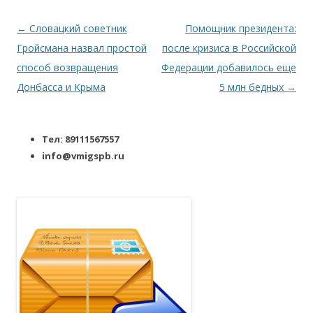
Навигация по записям
←
Словацкий советник
Помощник президента:
Гройсмана назвал простой
после кризиса в Российской
способ возвращения
Федерации добавилось еще
Донбасса и Крыма
5 млн бедных
→
Тел: 89111567557
info@vmigspb.ru