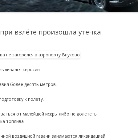
 при взлёте произошла утечка
 выливался керосин.
вил более десять метров.
подготовку к полёту.
рваться от малейшей искры либо не долететь
ка топлива.
ичной воздушной гавани занимаются ликвидацией