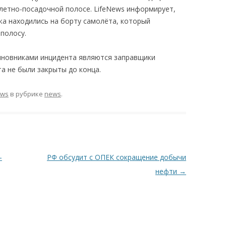
злетно-посадочной полосе. LifeNews информирует,
жа находились на борту самолёта, который
полосу.
иновниками инцидента являются заправщики
а не были закрыты до конца.
ews
в рубрике
news
.
—
РФ обсудит с ОПЕК сокращение добычи
нефти
→