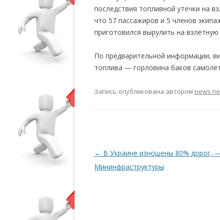
последствия топливной утечки на в
что 57 пассажиров и 5 членов экипа
приготовился вырулить на взлётную 
По предварительной информации, в
топлива — горловина баков самолёт
Запись опубликована
автором
news n
Навигация по записям
←
В Украине изношены 80% дорог, 
Мининфраструктуры