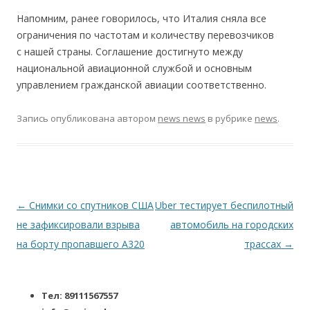
Напомним, ранее говорилось, что Италия сняла все
ограничения по частотам и количеству перевозчиков
с нашей страны. Соглашение достигнуто между
национальной авиационной службой и основным
управлением гражданской авиации соответственно.
Запись опубликована
автором
news news
в рубрике
news
.
Навигация по записям
←
Снимки со спутников США
Uber тестирует беспилотный
не зафиксировали взрыва
автомобиль на городских
на борту пропавшего A320
трассах
→
Тел: 89111567557