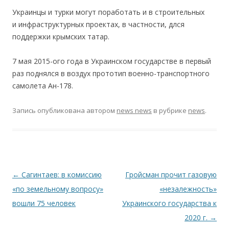
Украинцы и турки могут поработать и в строительных
и инфраструктурных проектах, в частности, длся
поддержки крымских татар.
7 мая 2015-ого года в Украинском государстве в первый
раз поднялся в воздух прототип военно-транспортного
самолета Ан-178.
Запись опубликована
автором
news news
в рубрике
news
.
Навигация по записям
←
Сагинтаев: в комиссию
Гройсман прочит газовую
«по земельному вопросу»
«незалежность»
вошли 75 человек
Украинского государства к
2020 г.
→