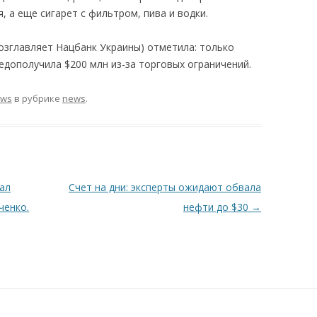
, а еще сигарет с фильтром, пива и водки.
озглавляет Нацбанк Украины) отметила: только
едополучила $200 млн из-за торговых ограничений.
ews
в рубрике
news
.
ал
Счет на дни: эксперты ожидают обвала
ченко.
нефти до $30
→