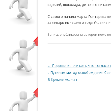
изделий, шоколада, детского питания
С самого начала марта Гонтарева (в
за январь нынешнего года Украина н
Запись опубликована
автором
news n
Навигация по записям
←
Порошенко считает, что согласов
с Путиным метод освобождения Сав
В Кремле молчат