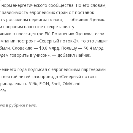
 норм энергетического сообщества. По его словам,
т зависимость европейских стран от поставок
ить россиянам переиграть нас», — объявил Яценюк.
м направим наш ответ секретариату
вили в пресс-центре ЕК. По мнению Яценюка, если
омпании построят «Северный поток-2», то это лишит
были, Словакию — $0,8 млрд, Польшу — $0,4 млрд.
удем говорить в унисон», — добавил Лайчак.
нешнего года подписал с европейскими партнерами
етвертой нитей газопровода «Северный поток».
ринадлежать 51%, E.ON, Shell, OMV and
 9%.
ews
в рубрике
news
.