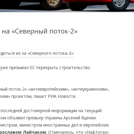
 на «Северный поток-2»
к уже призывал EC перекрыть строительство
ный поток-2» «антиевропейским», «антиукраинским»,
ским» проектом, пишет РИА Новости.
 последней достоверной информации на текущий
том объявил премьер Украины Арсений Яценюк
инистром, министром иностранных дел и европейских
рославом Лайчаком
. Отмечалось, что «Нафтогаз»