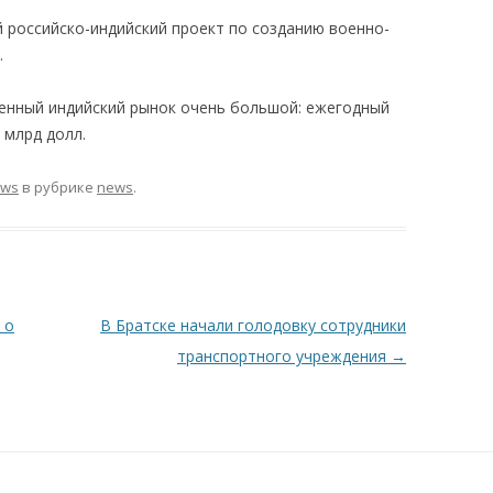
й российско-индийский проект по созданию военно-
.
оенный индийский рынок очень большой: ежегодный
 млрд долл.
ews
в рубрике
news
.
 о
В Братске начали голодовку сотрудники
транспортного учреждения
→