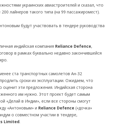
жностями украинских авиастроителей и сказал, что
200 лайнеров такого типа (на 99 пассажиромест).
Антоновым будут участвовать в тендере руководства
личная индийская компания
Reliance Defence
,
оговор в рамках буквально недавно закончившейся
xpo.
 менее ста транспортных самолетов Ан-32
продлить сроки их эксплуатации. Ожидаем, что
во оценит эти предложения. Индийская сторона
оженного им нужно. Этот проект будет самым
ой «Делай в Индии», если все стороны смогут
ежду «Антоновым» и
Reliance Defence
(«дочка»
андум о совместном участии в тендере,
s Limited
.