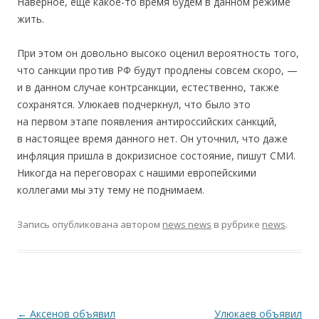
Наверное, еще какое-то время будем в данном режиме
жить.
При этом он довольно высоко оценил вероятность того,
что санкции против РФ будут продлены совсем скоро, —
и в данном случае контрсанкции, естественно, также
сохранятся. Улюкаев подчеркнул, что было это
на первом этапе появления антироссийских санкций,
в настоящее время данного нет. Он уточнил, что даже
инфляция пришла в докризисное состояние, пишут СМИ.
Никогда на переговорах с нашими европейскими
коллегами мы эту тему не поднимаем.
Запись опубликована
автором
news news
в рубрике
news
.
Навигация по записям
←
Аксенов объявил
Улюкаев объявил