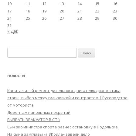
10
11
12
13
14
15
16
17
18
19
20
21
22
23
24
25
26
27
28
29
30
31
« Дек
Найти:
НОВОСТИ
Капитальный ремонт дизельного двигателя: диагностика,
этапы, выбор между гильзовкой и контрактом | Руководство
от моториста
Демонтаж напольных покрытий
ВЫЗВАТЬ ЭВАКУАТОР В СПб
Сын экс-министра спорта разнес остановку в Подольске
На сына замглавы «ЛУКойла» завели дело