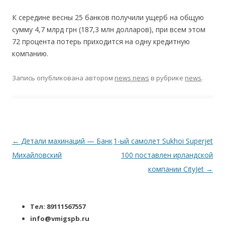
К середине весны 25 банков получили ущерб на общую
сумму 4,7 млрд грн (187,3 млн долларов), при всем этом
72 процента потерь приходится на одну кредитную
компанию.
Запись опубликована
автором
news news
в рубрике
news
.
Навигация по записям
←
Детали махинаций — Банк
1-ый самолет Sukhoi Superjet
Михайловский
100 поставлен ирландской
компании CityJet
→
Тел: 89111567557
info@vmigspb.ru