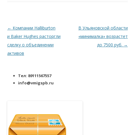
Навигация по записям
←
Компании Halliburton
В Ульяновской области
и Baker Hughes расторгли
«минималка» возрастет
сделку о объединении
до 7500 руб.
→
активов
Тел: 89111567557
info@vmigspb.ru