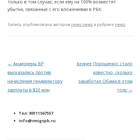
только в том случае, если ему на 100% возместят
убытки, связанные с его вложениями в РБК.
Запись опубликована
автором
news news
в рубрике
news
.
Навигация по записям
←
Акционеры BP
Беднее Порошенко: стало
высказались против
известно, сколько
начисления гендиректору
заработал Обама в этом
зарплаты в $20 млн
году
→
Тел: 89111567557
info@vmigspb.ru