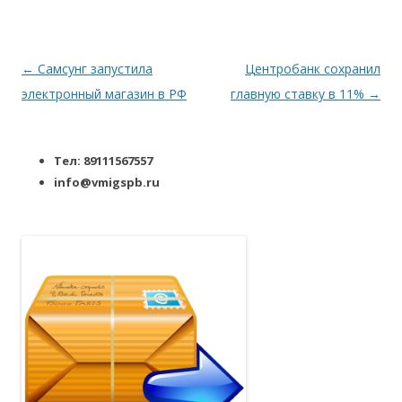
Навигация по записям
←
Самсунг запустила
Центробанк сохранил
электронный магазин в РФ
главную ставку в 11%
→
Тел: 89111567557
info@vmigspb.ru