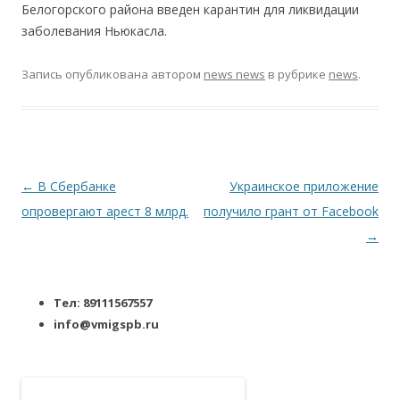
Белогорского района введен карантин для ликвидации
заболевания Ньюкасла.
Запись опубликована
автором
news news
в рубрике
news
.
Навигация по записям
←
В Сбербанке
Украинское приложение
опровергают арест 8 млрд.
получило грант от Facebook
→
Тел: 89111567557
info@vmigspb.ru