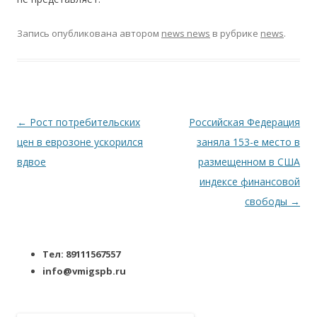
Запись опубликована
автором
news news
в рубрике
news
.
Навигация по записям
←
Рост потребительских
Российская Федерация
цен в еврозоне ускорился
заняла 153-е место в
вдвое
размещенном в США
индексе финансовой
свободы
→
Тел: 89111567557
info@vmigspb.ru