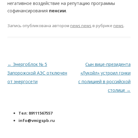
негативное воздействие на репутацию программы
софинансирования
пенсии
.
Запись опубликована
автором
news news
в рубрике
news
.
Навигация по записям
←
Энергоблок № 5
Сын вице-президента
Запорожской АЭС отключен
«Лукойл» устроил гонки
от энергосети
с полицией в российской
столице
→
Тел: 89111567557
info@vmigspb.ru