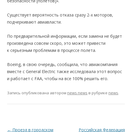
безопасности [полетов]».
Существует вероятность отказа сразу 2-х моторов,
подчеркивают авиавласти.
По предварительной информации, если замена не будет
произведена совсем скоро, это может привести
к серьезным проблемам в процессе полета.
Boeing, в свою очередь, сообщила, что авиакомпания
вместе с General Electric также исследовала этот вопрос
и работает с FAA, чтобы на все 100% решить его.
Запись опубликована
автором
news news
в рубрике
news
.
Навигация по записям
←
Проезд в городском
Российская Федерация