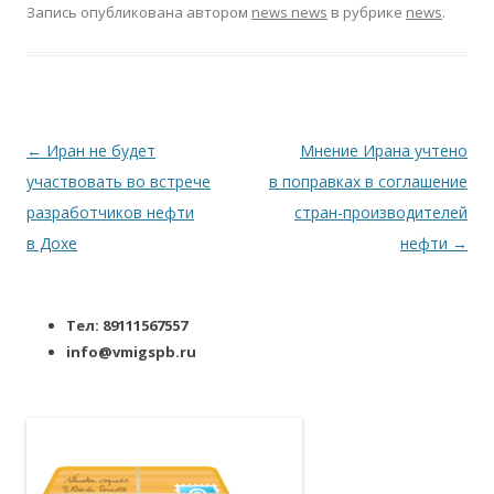
Запись опубликована
автором
news news
в рубрике
news
.
Навигация по записям
←
Иран не будет
Мнение Ирана учтено
участвовать во встрече
в поправках в соглашение
разработчиков нефти
стран-производителей
в Дохе
нефти
→
Тел: 89111567557
info@vmigspb.ru