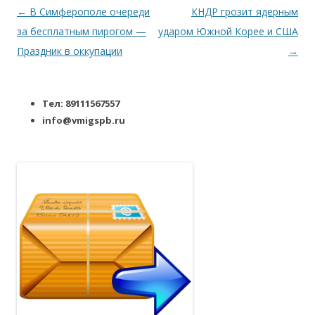
Навигация по записям
←
В Симферополе очереди
КНДР грозит ядерным
за бесплатным пирогом —
ударом Южной Корее и США
Праздник в оккупации
→
Тел: 89111567557
info@vmigspb.ru