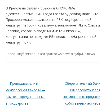
В Кремле не связали обыски в ОНЭКСИМе
с деятельностью РБК. Тогда Газета.ру докладывала, что
Прохоров может реализовать РБК государственной
медиагруппе Юрия Ковальчука, напоминает Лига. Совсем
недавно, согласно сведениям источников «Ъ»,
консультации по продаже РБК велись с «Национальной
медиагруппой».
Запись опубликована
автором
news news
в рубрике
news
.
Навигация по записям
←
Преподаватели и
Сберегательный банк
медперсонал Хакасии —
РФ рассматривает
самые закредитованные
возможность продажи
в государстве
собственных активов