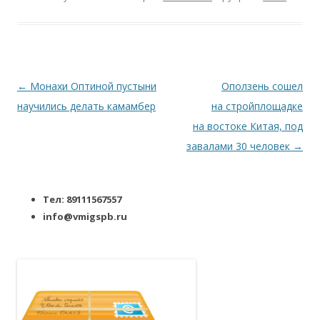
Навигация по записям
←
Монахи Оптиной пустыни
Оползень сошел
научились делать камамбер
на стройплощадке
на востоке Китая, под
завалами 30 человек
→
Тел: 89111567557
info@vmigspb.ru