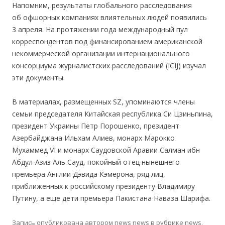
Напомним, результаты глобального расследования
об офшорных компаниях влиятельных людей появились
3 апреля. На протяжении года международный пул
корреспондентов под финансированием американской
некоммерческой организации интернационального
консорциума журналистских расследований (ICIJ) изучал
эти документы.
В материалах, размещенных SZ, упоминаются члены
семьи председателя Китайская республика Си Цзиньпина,
президент Украины Петр Порошенко, президент
Азербайджана Ильхам Алиев, монарх Марокко
Мухаммед VI и монарх Саудовской Аравии Салман ибн
Абдул-Азиз Аль Сауд, покойный отец нынешнего
премьера Англии Дэвида Кэмерона, ряд лиц,
приближенных к российскому президенту Владимиру
Путину, а еще дети премьера Пакистана Наваза Шарифа.
Запись опубликована
автором
news news
в рубрике
news
.