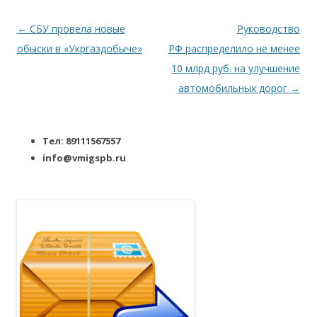
Навигация по записям
←
СБУ провела новые
Руководство
обыски в «Укргаздобыче»
РФ распределило не менее
10 млрд руб. на улучшение
автомобильных дорог
→
Тел: 89111567557
info@vmigspb.ru