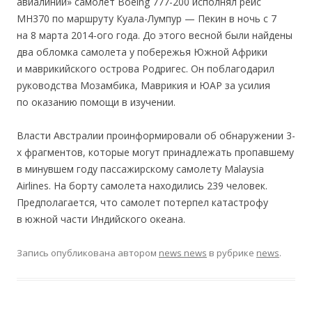
авиалинии» самолет Boeing 777-200 исполнял рейс
MH370 по маршруту Куала-Лумпур — Пекин в ночь с 7
на 8 марта 2014-ого года. До этого весной были найдены
два обломка самолета у побережья Южной Африки
и маврикийского острова Родригес. Он поблагодарил
руководства Мозамбика, Маврикия и ЮАР за усилия
по оказанию помощи в изучении.
Власти Австралии проинформировали об обнаружении 3-
х фрагментов, которые могут принадлежать пропавшему
в минувшем году пассажирскому самолету Malaysia
Airlines. На борту самолета находились 239 человек.
Предполагается, что самолет потерпел катастрофу
в южной части Индийского океана.
Запись опубликована
автором
news news
в рубрике
news
.