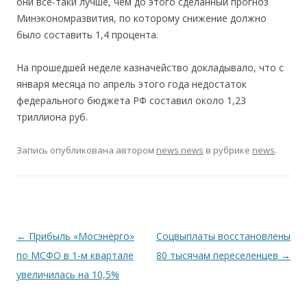
они все-таки лучше, чем до этого сделанный прогноз
Минэкономразвития, по которому снижение должно
было составить 1,4 процента.
На прошедшей неделе казначейство докладывало, что с
января месяца по апрель этого года недостаток
федерального бюджета РФ составил около 1,23
триллиона руб.
Запись опубликована
автором
news news
в рубрике
news
.
Навигация по записям
←
Прибыль «Мосэнерго»
Соцвыплаты восстановлены
по МСФО в 1-м квартале
80 тысячам переселенцев
→
увеличилась на 10,5%