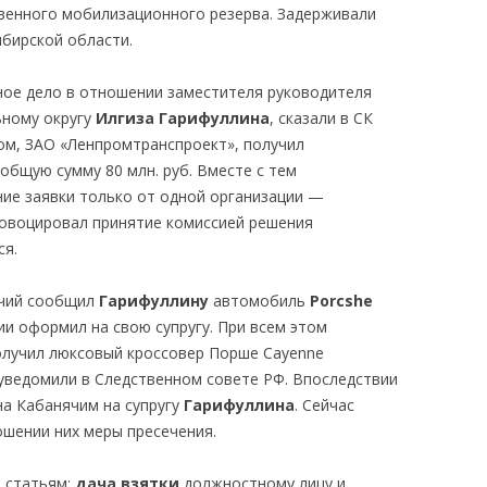
твенного мобилизационного резерва. Задерживали
бирской области.
ное дело в отношении заместителя руководителя
ьному округу
Илгиза Гарифуллина
, сказали в СК
ом, ЗАО «Ленпромтранспроект», получил
общую сумму 80 млн. руб. Вместе с тем
ие заявки только от одной организации —
ровоцировал принятие комиссией решения
ся.
ячий сообщил
Гарифуллину
автомобиль
Porcshe
ии оформил на свою супругу. При всем этом
олучил люксовый кроссовер Порше Cayenne
 уведомили в Следственном совете РФ. Впоследствии
а Кабанячим на супругу
Гарифуллина
. Сейчас
ошении них меры пресечения.
 статьям:
дача взятки
должностному лицу и