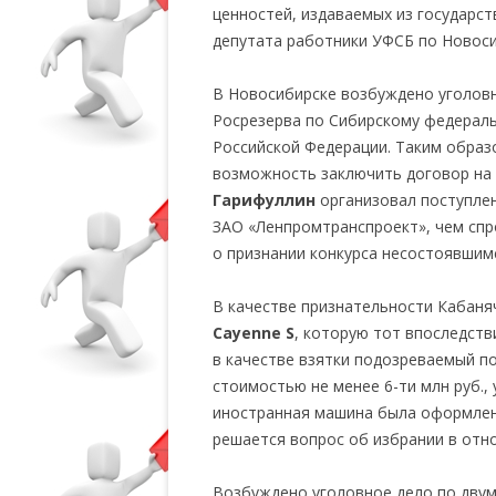
ценностей, издаваемых из государс
депутата работники УФСБ по Новоси
В Новосибирске возбуждено уголов
Росрезерва по Сибирскому федерал
Российской Федерации. Таким образ
возможность заключить договор на 
Гарифуллин
организовал поступлен
ЗАО «Ленпромтранспроект», чем сп
о признании конкурса несостоявшим
В качестве признательности Кабан
Cayenne S
, которую тот впоследств
в качестве взятки подозреваемый п
стоимостью не менее 6-ти млн руб.,
иностранная машина была оформлен
решается вопрос об избрании в отн
Возбуждено уголовное дело по двум