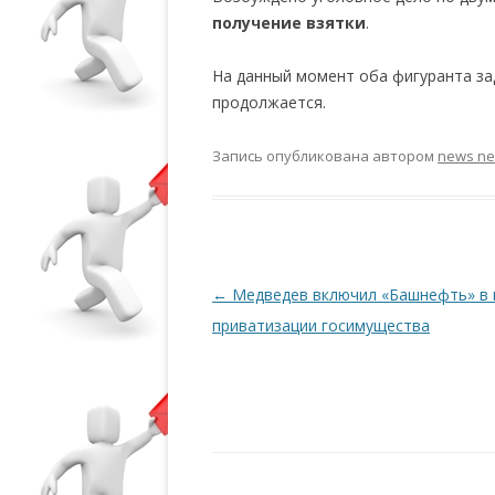
получение взятки
.
На данный момент оба фигуранта за
продолжается.
Запись опубликована
автором
news n
Навигация по записям
←
Медведев включил «Башнефть» в 
приватизации госимущества