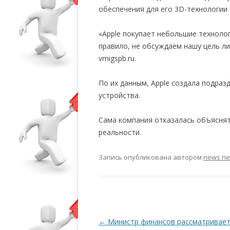
обеспечения для его 3D-технологии P
«Apple покупает небольшие технолог
правило, не обсуждаем нашу цель л
vmigspb.ru.
По их данным, Apple создала подраз
устройства.
Сама компания отказалась объясня
реальности.
Запись опубликована
автором
news n
Навигация по записям
←
Министр финансов рассматривае