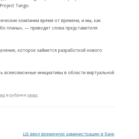
roject Tango.
ические компании время от времени, и мы, как
ибо планы», — приводит слова представителя
деление, которое займется разработкой нового
ть всевозможные инициативы в области виртуальной
ews
в рубрике
news
.
т
ЦБ ввел временную администрацию в банк