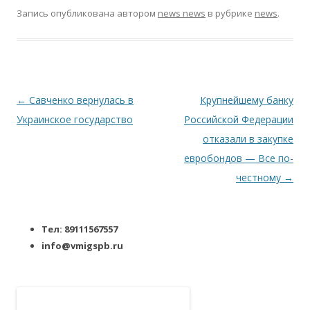
Запись опубликована
автором
news news
в рубрике
news
.
Навигация по записям
←
Савченко вернулась в
Крупнейшему банку
Украинское государство
Российской Федерации
отказали в закупке
евробондов — Все по-
честному
→
Тел: 89111567557
info@vmigspb.ru