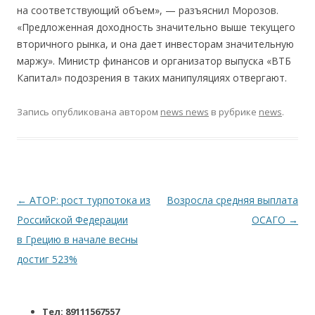
на соответствующий объем», — разъяснил Морозов.
«Предложенная доходность значительно выше текущего
вторичного рынка, и она дает инвесторам значительную
маржу». Министр финансов и организатор выпуска «ВТБ
Капитал» подозрения в таких манипуляциях отвергают.
Запись опубликована
автором
news news
в рубрике
news
.
Навигация по записям
←
АТОР: рост турпотока из
Возросла средняя выплата
Российской Федерации
ОСАГО
→
в Грецию в начале весны
достиг 523%
Тел: 89111567557