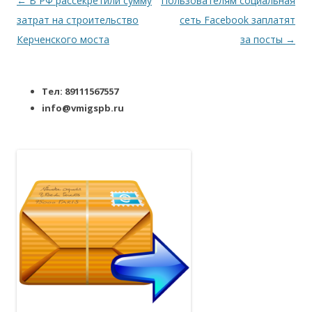
Навигация по записям
←
В РФ рассекретили сумму
Пользователям социальная
затрат на строительство
сеть Facebook заплатят
Керченского моста
за посты
→
Тел: 89111567557
info@vmigspb.ru