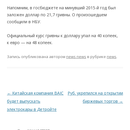
Напомним, в госбюджете на минувший 2015-й год был
заложен доллар по 21,7 гривны. О произошедшем
сообщили в НБУ.
Официальный курс гривны к доллару упал на 40 копеек,
к евро — на 48 копеек.
Запись опубликована
автором
news news
в рубрике
news
.
Навигация по записям
←
Китайская компания BAIC
Руб. укрепился на открытии
будет выпускать
биржевых торгов
→
электрокары в Детройте