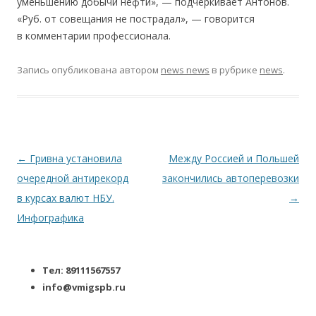
уменьшению добычи нефти», — подчеркивает Антонов.
«Руб. от совещания не пострадал», — говорится
в комментарии профессионала.
Запись опубликована
автором
news news
в рубрике
news
.
Навигация по записям
←
Гривна установила
Между Россией и Польшей
очередной антирекорд
закончились автоперевозки
в курсах валют НБУ.
→
Инфографика
Тел: 89111567557
info@vmigspb.ru