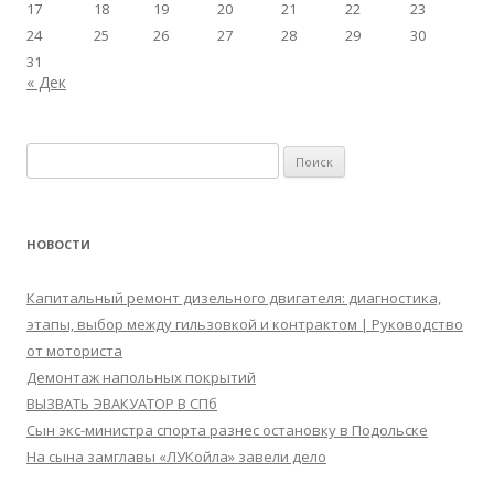
17
18
19
20
21
22
23
24
25
26
27
28
29
30
31
« Дек
Найти:
НОВОСТИ
Капитальный ремонт дизельного двигателя: диагностика,
этапы, выбор между гильзовкой и контрактом | Руководство
от моториста
Демонтаж напольных покрытий
ВЫЗВАТЬ ЭВАКУАТОР В СПб
Сын экс-министра спорта разнес остановку в Подольске
На сына замглавы «ЛУКойла» завели дело