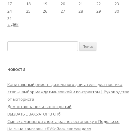
17
18
19
20
21
22
23
24
25
26
27
28
29
30
31
« Дек
Найти:
НОВОСТИ
Капитальный ремонт дизельного двигателя: диагностика,
этапы, выбор между гильзовкой и контрактом | Руководство
от моториста
Демонтаж напольных покрытий
ВЫЗВАТЬ ЭВАКУАТОР В СПб
Сын экс-министра спорта разнес остановку в Подольске
На сына замглавы «ЛУКойла» завели дело