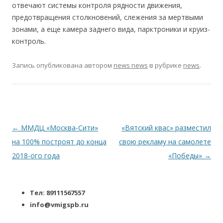
отвечают системы контроля рядности движения,
предотвращения столкновений, слежения за мертвыми
зонами, а еще камера заднего вида, парктроники и круиз-
контроль.
Запись опубликована
автором
news news
в рубрике
news
.
Навигация по записям
←
ММДЦ «Москва-Сити»
«Вятский квас» разместил
на 100% построят до конца
свою рекламу на самолете
2018-ого года
«Победы»
→
Тел: 89111567557
info@vmigspb.ru