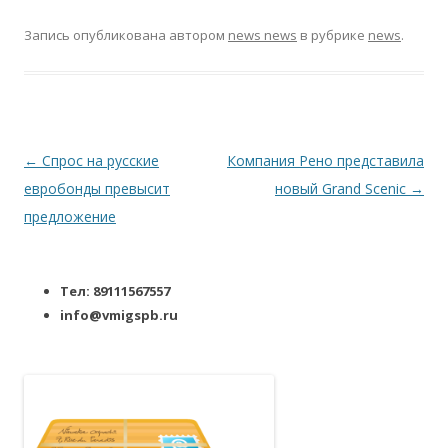
Запись опубликована
автором
news news
в рубрике
news
.
Навигация по записям
←
Спрос на русские
Компания Рено представила
евробонды превысит
новый Grand Scenic
→
предложение
Тел: 89111567557
info@vmigspb.ru