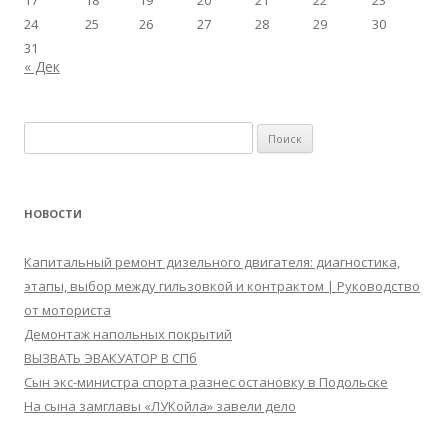
17
18
19
20
21
22
23
24
25
26
27
28
29
30
31
« Дек
Найти:
НОВОСТИ
Капитальный ремонт дизельного двигателя: диагностика,
этапы, выбор между гильзовкой и контрактом | Руководство
от моториста
Демонтаж напольных покрытий
ВЫЗВАТЬ ЭВАКУАТОР В СПб
Сын экс-министра спорта разнес остановку в Подольске
На сына замглавы «ЛУКойла» завели дело