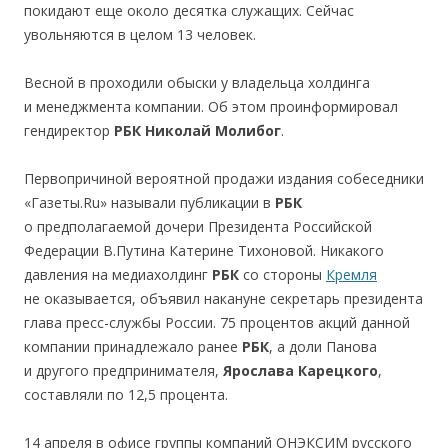
покидают еще около десятка служащих. Сейчас
увольняются в целом 13 человек.
Весной в проходили обыски у владельца холдинга
и менеджмента компании. Об этом проинформировал
гендиректор
РБК
Николай Молибог
.
Первопричиной вероятной продажи издания собеседники
«Газеты.Ru» называли публикации в
РБК
о предполагаемой дочери Президента Российской
Федерации В.Путина Катерине Тихоновой. Никакого
давления на медиахолдинг
РБК
со стороны
Кремля
не оказывается, объявил накануне секретарь президента
глава пресс-службы России. 75 процентов акций данной
компании принадлежало ранее
РБК
, а доли Панова
и другого предпринимателя,
Ярослава Карецкого
,
составляли по 12,5 процента.
14 апреля в офисе группы компаний ОНЭКСИМ русского