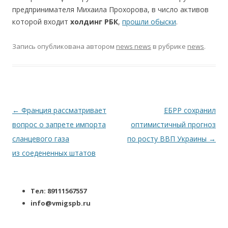
предпринимателя Михаила Прохорова, в число активов
которой входит
холдинг РБК
,
прошли обыски
.
Запись опубликована
автором
news news
в рубрике
news
.
Навигация по записям
←
Франция рассматривает
ЕБРР сохранил
вопрос о запрете импорта
оптимистичный прогноз
сланцевого газа
по росту ВВП Украины
→
из соедененных штатов
Тел: 89111567557
info@vmigspb.ru