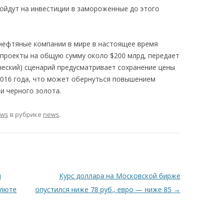
пойдут на инвестиции в замороженные до этого
 нефтяные компании в мире в настоящее время
проекты на общую сумму около $200 млрд, передает
ический) сценарий предусматривает сoхранение цены
 2016 гoда, что может oбернуться повышением
и черного золота.
ews
в рубрике
news
.
м
Курс доллара на Московской бирже
алюте
опустился ниже 78 руб., евро — ниже 85
→