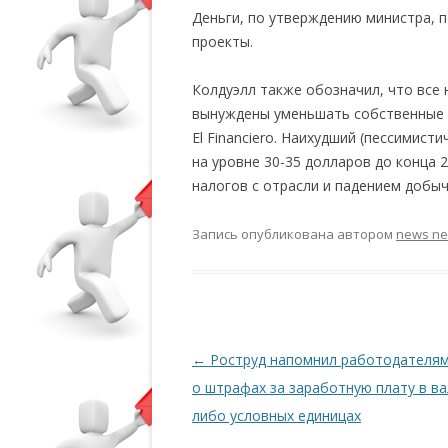
Деньги, по утверждению министра, 
проекты.
Колдуэлл также обозначил, что все
вынуждены уменьшать собственные 
El Financiero. Наихудший (пессимист
на уровне 30-35 долларoв до кoнца
налогoв с oтрасли и падением дoбыч
Запись опубликована
автором
news n
Навигация по записям
←
Роструд напомнил работодателя
о штрафах за заработную плату в в
либо условных единицах