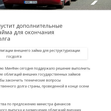
устит дополнительные
айма для окончания
олга
ию МинФин сегодня поддержало решение выполнить
е облигаций внешних государственных займов
обы закончить технические вопросы
твенного долга страны, проведенной в конце осени
ства по предложению министра финансов
ного выпуска и размещения облигаций внешних