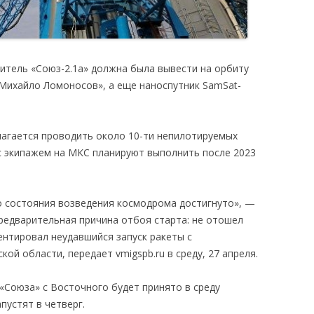
оситель «Союз-2.1а» должна была вывести на орбиту
«Михайло Ломоносов», а еще наноспутник SamSat-
агается проводить около 10-ти непилотируемых
ы с экипажем на МКС планируют выполнить после 2023
 состояния возведения космодрома достигнуто», —
Предварительная причина отбоя старта: не отошел
ентировал неудавшийся запуск ракеты с
кой области, передает vmigspb.ru в среду, 27 апреля.
«Союза» с Восточного будет принято в среду
апустят в четверг.