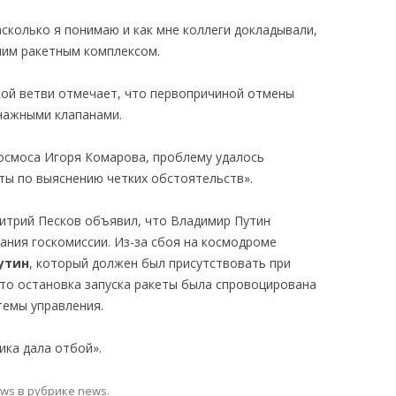
асколько я понимаю и как мне коллеги докладывали,
амим ракетным комплексом.
ой ветви отмечает, что первопричиной отмены
енажными клапанами.
осмоса Игоря Комарова, проблему удалось
ты по выяснению четких обстоятельств».
итрий Песков объявил, что Владимир Путин
ания госкомиссии. Из-за сбоя на космодроме
утин
, который должен был присутствовать при
что остановка запуска ракеты была спровоцирована
темы управления.
ика дала отбой».
ews
в рубрике
news
.