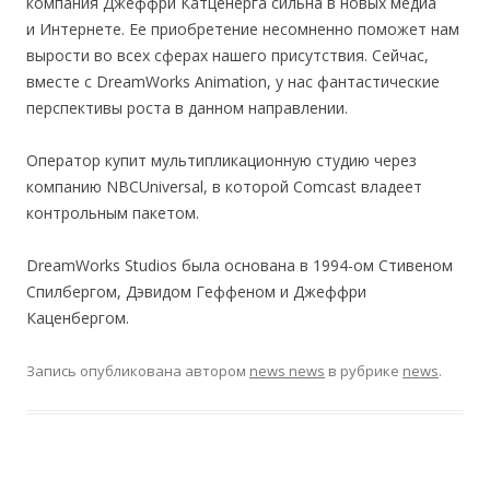
компания Джеффри Катценерга сильна в новых медиа
и Интернете. Ее приобретение несомненно поможет нам
вырости во всех сферах нашего присутствия. Сейчас,
вместе с DreamWorks Animation, у нас фантастические
перспективы роста в данном направлении.
Оператор купит мультипликационную студию через
компанию NBCUniversal, в которой Comcast владеет
контрольным пакетом.
DreamWorks Studios была основана в 1994-ом Стивеном
Спилбергом, Дэвидом Геффеном и Джеффри
Каценбергом.
Запись опубликована
автором
news news
в рубрике
news
.